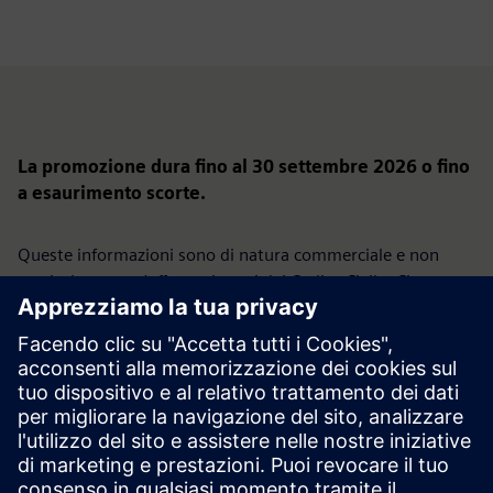
La promozione dura fino al 30 settembre 2026 o fino
a esaurimento scorte.
Queste informazioni sono di natura commerciale e non
costituiscono un'offerta ai sensi del Codice Civile. Ci
riserviamo il diritto di presentare un'offerta nell'ambito di
questa promozione solo ad aziende selezionate.
La promozione non è rivolta ai consumatori.
Siemens Sp. z o.o., ul. Żupnicza 11, 03-821 Varsavia | Tel.
+48 22 870 9000 | Tribunale distrettuale della capitale di
Varsavia, 14a divisione commerciale del registro giudiziario
nazionale, KRS 0000031854, capitale sociale:
96.831.415,00 PLN, codice fiscale (NIP): 526-03-02-870