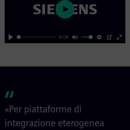
Play
01:26
Play
Mute
Settings
PIP
Enter
fulls
«Per piattaforme di
integrazione eterogenea