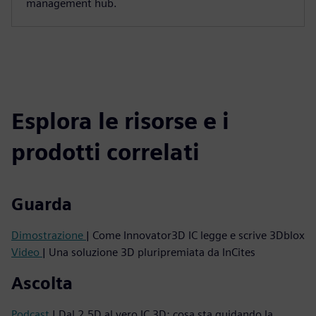
management hub.
Esplora le risorse e i
prodotti correlati
Guarda
Dimostrazione
| Come Innovator3D IC legge e scrive 3Dblox
Video
| Una soluzione 3D pluripremiata da InCites
Ascolta
Podcast
| Dal 2.5D al vero IC 3D: cosa sta guidando la