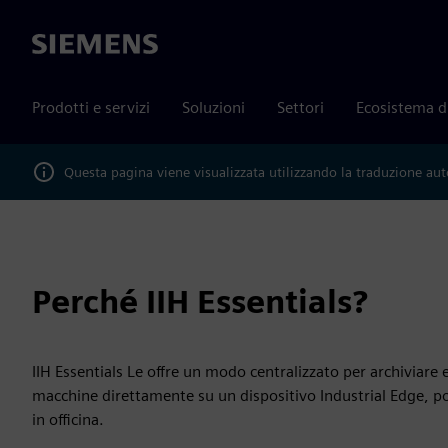
Siemens
Prodotti e servizi
Soluzioni
Settori
Ecosistema d
Questa pagina viene visualizzata utilizzando la traduzione au
Perché IIH Essentials?
IIH Essentials Le offre un modo centralizzato per archiviare e
macchine direttamente su un dispositivo Industrial Edge, po
in officina.