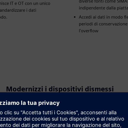
diverse fonti come SIMA
nisce IT e OT con un unico
indipendente dalla piat
andardizzare i dati
odo.
Accedi ai dati in modo fl
periodi di conservazione 
l'overflow
Modernizzi i dispositivi dismessi
senza sostituirli
Espandi e standardizza le apparecchiature più vecchie
utilizzando una connettività indipendente dalla
piattaforma, aggiornando i dispositivi legacy insieme a