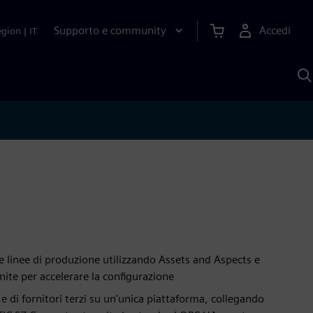
Supporto e community
Accedi
egion
|
IT
C
c
S
A
le linee di produzione utilizzando Assets and Aspects e
finite per accelerare la configurazione
 e di fornitori terzi su un'unica piattaforma, collegando