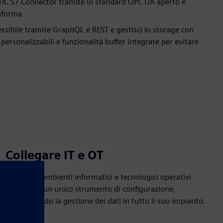
TIC S7 Connector tramite lo standard OPC UA aperto e
taforma
essibile tramite GraphQL e REST e gestisci lo storage con
personalizzabili e funzionalità buffer integrate per evitare
Collegare IT e OT
Mappa gli ambienti informatici e tecnologici operativi
attraverso un unico strumento di configurazione,
semplificando la gestione dei dati in tutto il suo impianto.