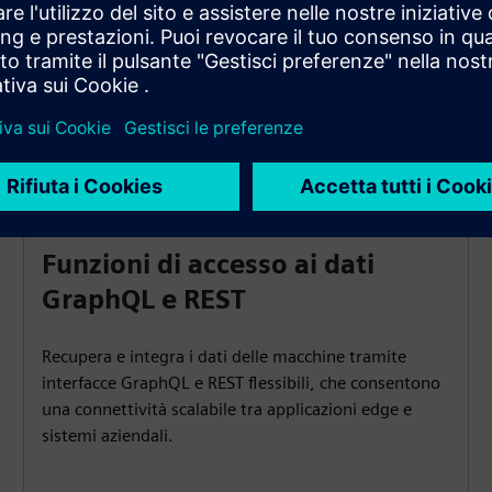
un'infrastruttura moderna.
Funzioni di accesso ai dati
GraphQL e REST
Recupera e integra i dati delle macchine tramite
interfacce GraphQL e REST flessibili, che consentono
una connettività scalabile tra applicazioni edge e
sistemi aziendali.