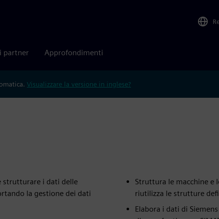
R
i partner
Approfondimenti
tomatica.
Visualizzare la versione in inglese?
 strutturare i dati delle
Struttura le macchine e 
rtando la gestione dei dati
riutilizza le strutture de
Elabora i dati di Siemens