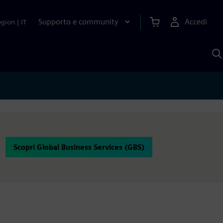
Supporto e community
Accedi
egion
|
IT
C
c
S
A
Scopri Global Business Services (GBS)