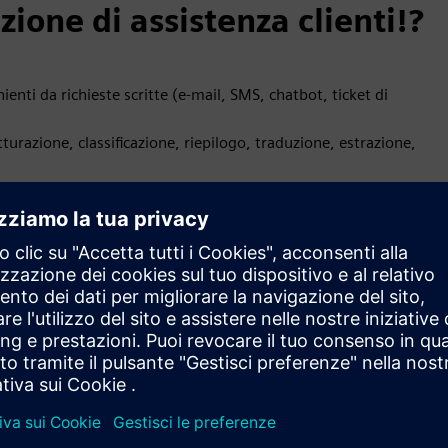
ione di assistenza clienti!?
enti da richieste scritte (e-mail, SMS, chatbot, ticket di
utturazione, classificazione, riepilogo, traduzione, estrazione,
 funzionali, strumenti di biglietteria, sharepoint, archivi di
este dei clienti
ino al 95% del livello di precisione nella comprensione delle