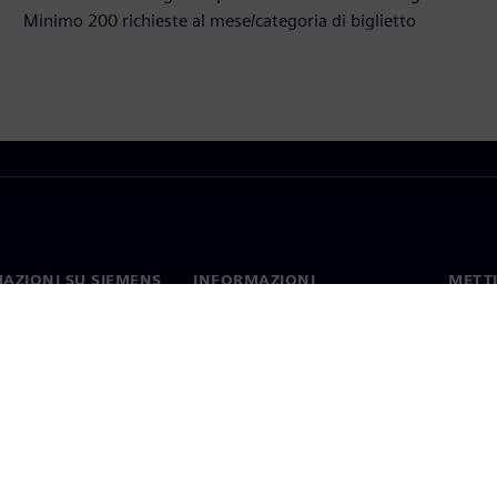
Minimo 200 richieste al mese/categoria di biglietto
AZIONI SU SIEMENS
INFORMAZIONI
METTI
SULL'AZIENDA
mo
Contat
Azienda
hip
Sedi 
Relazioni con gli investitori
 e comunicati stampa
Strategia