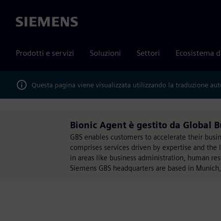
Siemens
Prodotti e servizi
Soluzioni
Settori
Ecosistema d
Questa pagina viene visualizzata utilizzando la traduzione au
Bionic Agent​ è gestito da Global 
GBS enables customers to accelerate their busines
comprises services driven by expertise and the l
in areas like business administration, human r
Siemens GBS headquarters are based in Munich