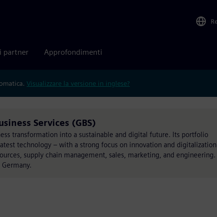
R
i partner
Approfondimenti
tomatica.
Visualizzare la versione in inglese?
Business Services (GBS)
s transformation into a sustainable and digital future. Its portfolio
atest technology – with a strong focus on innovation and digitalization
esources, supply chain management, sales, marketing, and engineering.
, Germany.