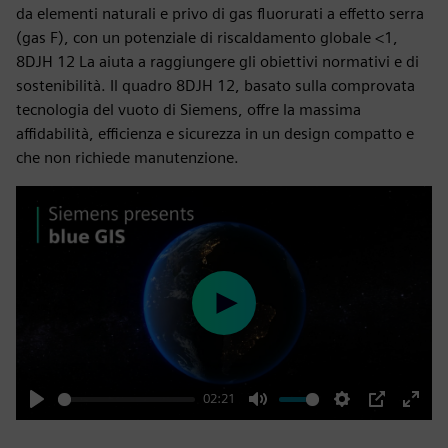
da elementi naturali e privo di gas fluorurati a effetto serra
(gas F), con un potenziale di riscaldamento globale <1,
8DJH 12 La aiuta a raggiungere gli obiettivi normativi e di
sostenibilità. Il quadro 8DJH 12, basato sulla comprovata
tecnologia del vuoto di Siemens, offre la massima
affidabilità, efficienza e sicurezza in un design compatto e
che non richiede manutenzione.
Play
02:21
Play
Mute
Settings
PIP
Enter