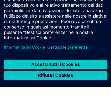
Siemens 8DJH24 blue GIS amplia la collaudata famiglia
di quadri 8DJH con soluzioni di media tensione
sostenibili ed ecologiche.