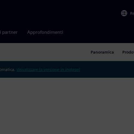
R
i partner
Approfondimenti
Panoramica
Prodot
tomatica.
Visualizzare la versione in inglese?