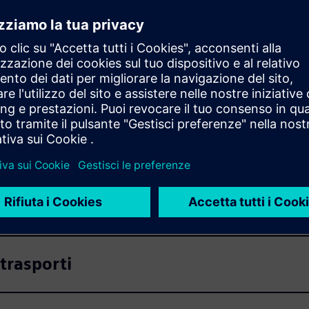
ornitura con simulazioni e ottimizzazioni matematiche.
isogno:
la rete
l magazzino
 trasporti