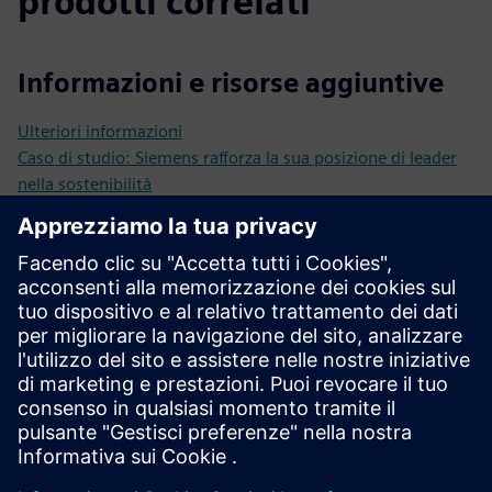
prodotti correlati
Informazioni e risorse aggiuntive
Ulteriori informazioni
Caso di studio: Siemens rafforza la sua posizione di leader
nella sostenibilità
Caso di studio: il viaggio di Jungheinrich verso la neutralità
climatica e un'economia circolare
Libro bianco: World Economic Forum
Handelsblatt: Webinar - La decarbonizzazione del prodotto
ottenuta dai dati
Prerequisiti
Nessuna