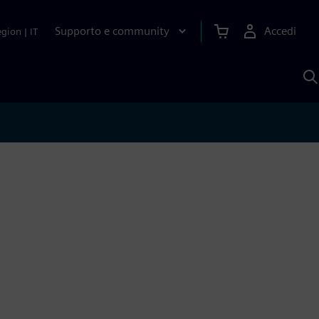
Supporto e community
Accedi
egion
|
IT
C
c
S
A