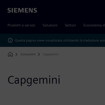
Siemens
Prodotti e servizi
Soluzioni
Settori
Ecosistema d
Questa pagina viene visualizzata utilizzando la traduzione au
Ecosystem
Capgemini
Home
Capgemini