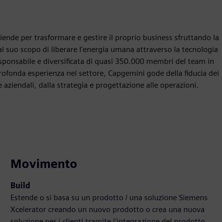
iende per trasformare e gestire il proprio business sfruttando la
l suo scopo di liberare l'energia umana attraverso la tecnologia
esponsabile e diversificata di quasi 350.000 membri del team in
profonda esperienza nel settore, Capgemini gode della fiducia dei
 aziendali, dalla strategia e progettazione alle operazioni.
Movimento
Build
Estende o si basa su un prodotto / una soluzione Siemens
Xcelerator creando un nuovo prodotto o crea una nuova
soluzione per i clienti tramite l'integrazione del prodotto