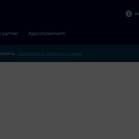
R
i partner
Approfondimenti
tomatica.
Visualizzare la versione in inglese?