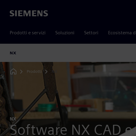
Siemens
Prodotti e servizi
Soluzioni
Settori
Ecosistema d
NX
Prodotti
NX
Home
NX
Software NX CAD 