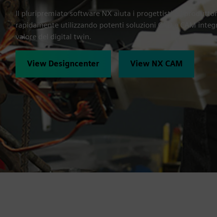
Il pluripremiato software NX aiuta i progettisti e i produttor
rapidamente utilizzando potenti soluzioni CAD e CAM integra
valore del digital twin.
View Designcenter
View NX CAM