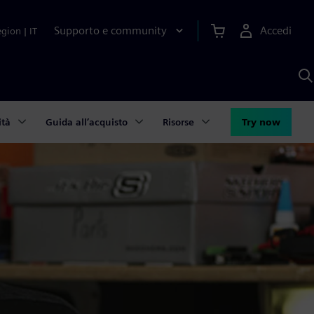
Supporto e community
Accedi
egion
|
IT
C
c
S
A
ità
Guida all’acquisto
Risorse
Try now