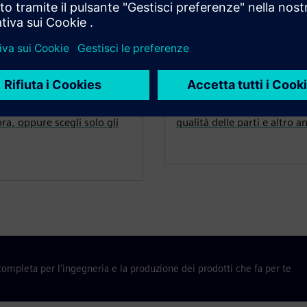
tto
NX per la produ
NX X per i pacchetti
Accelera la produzione di 
no MCAD, ECAD, soluzioni
macchine utensili CNC, cont
ora, oppure scegli solo gli
qualità delle parti e altro a
ompleta per l'ingegneria e la produzione dei prodotti che fa per te