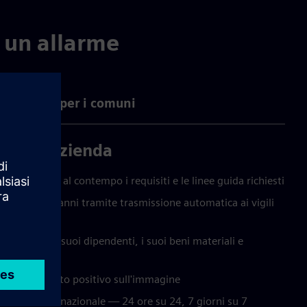
i un allarme
Vantaggi per i comuni
i come azienda
 garantisce al contempo i requisiti e le linee guida richiesti
azione dei danni tramite trasmissione automatica ai vigili
ssibile per i suoi dipendenti, i suoi beni materiali e
tà ha un impatto positivo sull'immagine
nza a livello nazionale — 24 ore su 24, 7 giorni su 7