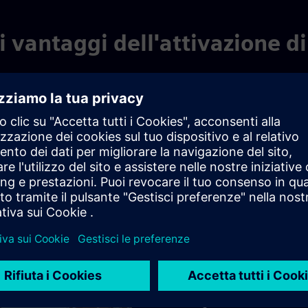
i vantaggi dell'attivazione d
de
Vantaggi per Le
Soluzione conveniente che
Azione immediata e limit
del fuoco/polizia
La migliore protezione po
l'azienda
Il senso di responsabili
Organizzazione di assiste