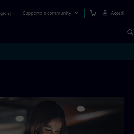
Supporto e community
Accedi
egion
|
IT
C
c
S
A