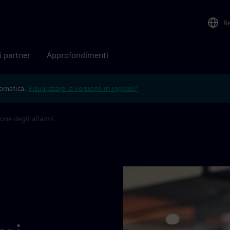
R
i partner
Approfondimenti
tomatica.
Visualizzare la versione in inglese?
one degli allarmi