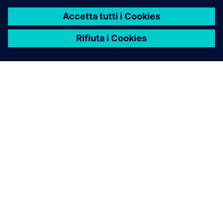
Esplora l'ecosistema
Caso studio
Risultati, con parole loro. Storie di successo di clienti e
partner con risultati reali di aziende reali.
Visualizza i casi studio