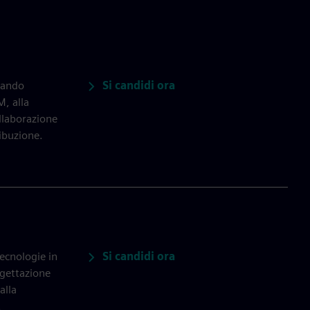
Si candidi ora
cando
M, alla
ollaborazione
ribuzione.
Si candidi ora
ecnologie in
ogettazione
alla
.