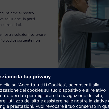
ing insieme al nostro
a soluzione, la porti
a consolidati.
le nostre soluzioni software
IP o codice sorgente non