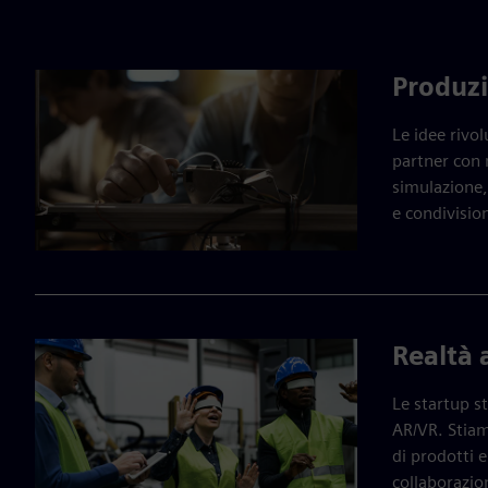
Produzi
Le idee rivo
partner con n
simulazione, 
e condivision
Realtà 
Le startup s
AR/VR. Stiam
di prodotti e
collaborazio