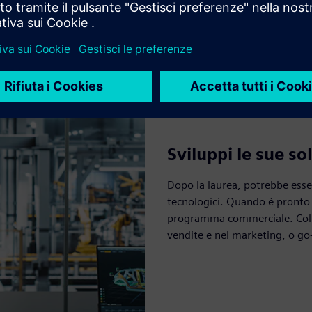
Sviluppi le sue so
Dopo la laurea, potrebbe ess
tecnologici. Quando è pronto p
programma commerciale. Collab
vendite e nel marketing, o go-