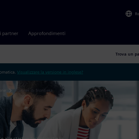
R
i partner
Approfondimenti
Trova un pa
tomatica.
Visualizzare la versione in inglese?
ione
Partner di frontiera
e alle startup tecnologiche in