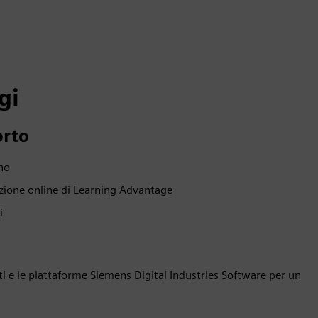
gi
orto
nno
zione online di Learning Advantage
i
ti e le piattaforme Siemens Digital Industries Software per un