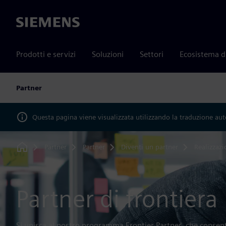
Siemens
Prodotti e servizi
Soluzioni
Settori
Ecosistema d
Partner
Questa pagina viene visualizzata utilizzando la traduzione au
Partner
Partner
Diventi un partner
Realizzaz
Home
Partner di frontiera
Si unisca al nostro programma Frontier Partner, che consent