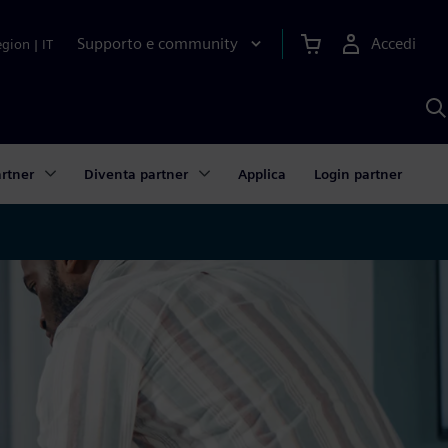
Supporto e community
Accedi
egion
|
IT
C
c
S
A
rtner
Diventa partner
Applica
Login partner