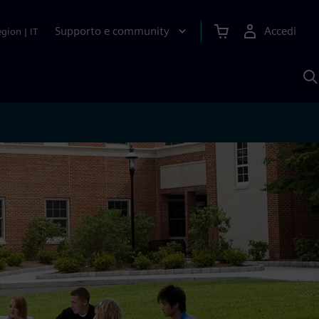
Supporto e community
Accedi
egion
|
IT
C
c
S
A