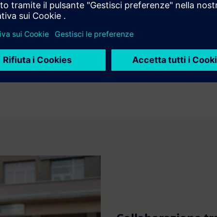
ure, KPI e un sistema di monitoraggio per creare una tabella di m
 zero emissioni nette. Implementare soluzioni come l'energia rinn
ficienti aiuta le università a ridurre l'impatto ambientale, rispett
tenere certificazioni e attrarre studenti e personale attenti all'e