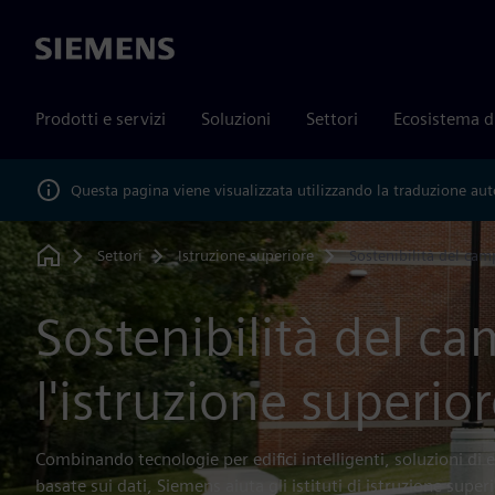
Siemens
Prodotti e servizi
Soluzioni
Settori
Ecosistema d
Questa pagina viene visualizzata utilizzando la traduzione au
Settori
Istruzione superiore
Sostenibilità del ca
Home
Sostenibilità del c
l'istruzione superio
Combinando tecnologie per edifici intelligenti, soluzioni di e
basate sui dati, Siemens aiuta gli istituti di istruzione super