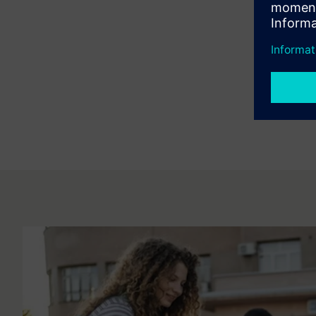
Definire mis
obiettivi di
tecnologie ef
normative, ot