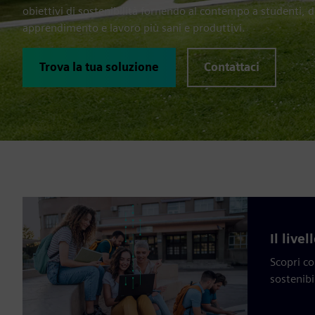
obiettivi di sostenibilità fornendo al contempo a studenti, 
apprendimento e lavoro più sani e produttivi.
Trova la tua soluzione
Contattaci
Il live
Scopri co
sostenibil