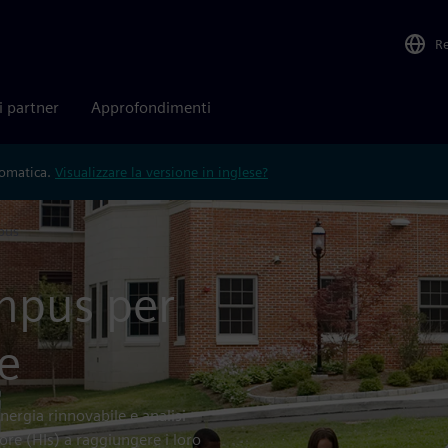
R
i partner
Approfondimenti
tomatica.
Visualizzare la versione in inglese?
mpus
ampus per
re
nergia rinnovabile e analisi
iore (HIs) a raggiungere i loro