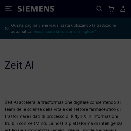
Siemens
Questa pagina viene visualizzata utilizzando la traduzione
automatica.
Visualizzare la versione in inglese?
Zeit AI
Zeit AI accelera la trasformazione digitale consentendo ai
team delle scienze della vita e del settore farmaceutico di
trasformare i dati di processo di Riffyn X in informazioni
fruibili con ZeitMind. La nostra piattaforma di intelligenza
artificiale automatizza l'analisi, rileva i modelli e genera