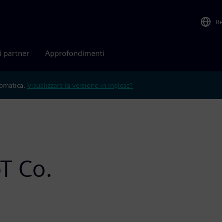
R
i partner
Approfondimenti
tomatica.
Visualizzare la versione in inglese?
T Co.