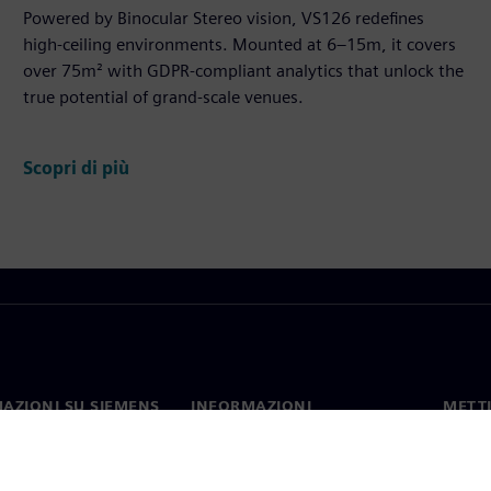
Powered by Binocular Stereo vision, VS126 redefines
high-ceiling environments. Mounted at 6–15m, it covers
over 75m² with GDPR-compliant analytics that unlock the
true potential of grand-scale venues.
Scopri di più
AZIONI SU SIEMENS
INFORMAZIONI
METTI
SULL'AZIENDA
mo
Contat
Azienda