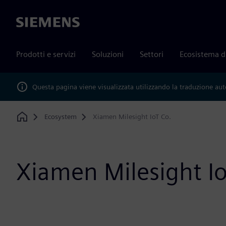
Siemens
Prodotti e servizi
Soluzioni
Settori
Ecosistema d
Questa pagina viene visualizzata utilizzando la traduzione au
Ecosystem
Xiamen Milesight IoT Co.
Home
Xiamen Milesight Io