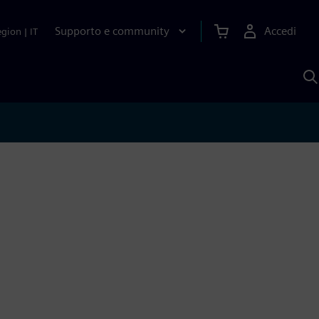
Supporto e community
Accedi
egion
|
IT
C
c
S
A