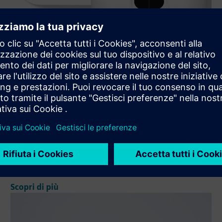
VS13x AI ToF People Counting
Sensor
VS13x, pioniere del ToF, offre un rilevamento delle
persone ultra preciso per personale e gruppi. Le analisi
anonime, conformi al GDPR e basate sull'intelligenza
artificiale rendono VS133 e VS135 la soluzione
indispensabile per gl...
Scopri di più