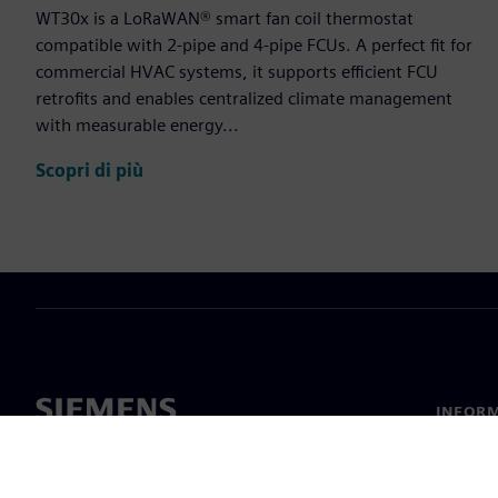
WT30x is a LoRaWAN® smart fan coil thermostat
compatible with 2-pipe and 4-pipe FCUs. A perfect fit for
commercial HVAC systems, it supports efficient FCU
retrofits and enables centralized climate management
with measurable energy...
Scopri di più
INFORM
Chi sia