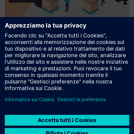
PreBilt™
PreBilt™ offre una suite di soluzioni mobili pronte all'uso
che coprono i processi end-to-end della catena di fornitura
SAP (IM, WM ed EWM). Compatibile con SAP ECC e
S/4HANA, PreBilt è progettato pensando all'utente finale,
con u...
Scopri di più