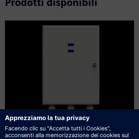
Prodotti disponibili
6E iBHMS for Batteries