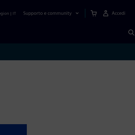
Supporto e community
Accedi
egion
|
IT
C
c
S
A