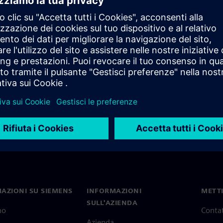
AZIONI SU SIEMENS
INFORMAZIONI
METTI
SULL'AZIENDA
mo
Contat
Azienda