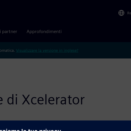
R
i partner
Approfondimenti
tomatica.
Visualizzare la versione in inglese?
 di Xcelerator