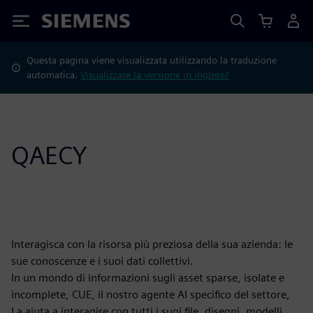
Siemens
Questa pagina viene visualizzata utilizzando la traduzione
automatica.
Visualizzare la versione in inglese?
QAECY
Interagisca con la risorsa più preziosa della sua azienda: le
sue conoscenze e i suoi dati collettivi.
In un mondo di informazioni sugli asset sparse, isolate e
incomplete, CUE, il nostro agente AI specifico del settore,
La aiuta a interagire con tutti i suoi file, disegni, modelli