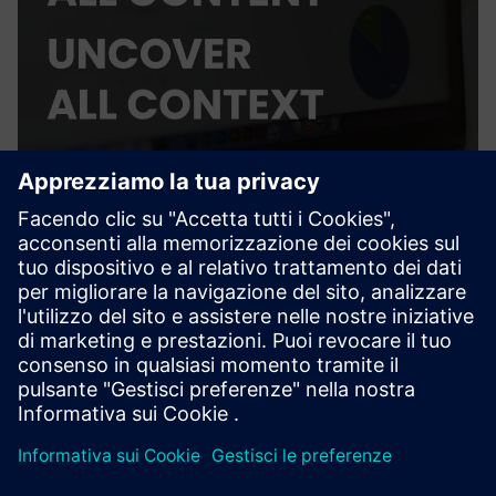
CUE - AI Agent
CUE is an AI agent as a service for the AEC industry. It helps
you interact with all your files, drawings, BIM models or
other data silos.
Scopri di più