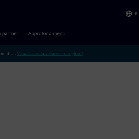
R
i partner
Approfondimenti
tomatica.
Visualizzare la versione in inglese?