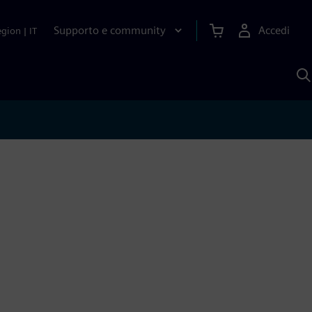
Supporto e community
Accedi
egion
|
IT
C
c
S
A