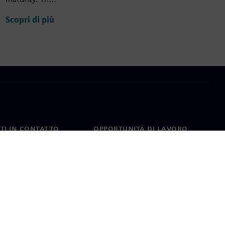
Scopri di più
TI IN CONTATTO
OPPORTUNITÀ DI LAVORO
ti
Lavori e opportunità di
carriera
nel mondo
Ruoli aperti