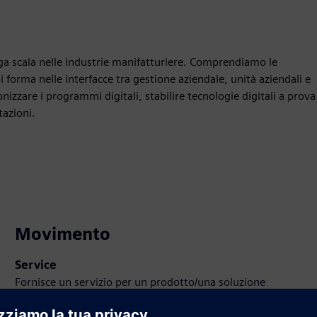
rga scala nelle industrie manifatturiere. Comprendiamo le
 forma nelle interfacce tra gestione aziendale, unità aziendali e
izzare i programmi digitali, stabilire tecnologie digitali a prova
tazioni.
Movimento
Service
Fornisce un servizio per un prodotto/una soluzione
Siemens Xcelerator che aiuta il cliente a implementarlo,
integrarlo, gestirlo o mantenerlo