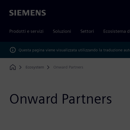
Siemens
Prodotti e servizi
Soluzioni
Settori
Ecosistema d
Questa pagina viene visualizzata utilizzando la traduzione au
Ecosystem
Onward Partners
Home
Onward Partners