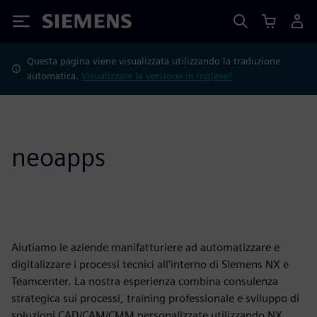
Siemens
Questa pagina viene visualizzata utilizzando la traduzione
automatica.
Visualizzare la versione in inglese?
neoapps
Aiutiamo le aziende manifatturiere ad automatizzare e
digitalizzare i processi tecnici all'interno di Siemens NX e
Teamcenter. La nostra esperienza combina consulenza
strategica sui processi, training professionale e sviluppo di
soluzioni CAD/CAM/CMM personalizzate utilizzando NX