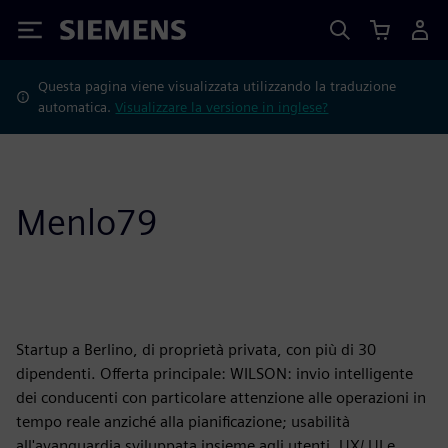
Siemens
Questa pagina viene visualizzata utilizzando la traduzione
automatica.
Visualizzare la versione in inglese?
Menlo79
Startup a Berlino, di proprietà privata, con più di 30
dipendenti. Offerta principale: WILSON: invio intelligente
dei conducenti con particolare attenzione alle operazioni in
tempo reale anziché alla pianificazione; usabilità
all'avanguardia sviluppata insieme agli utenti. UX/ UI e