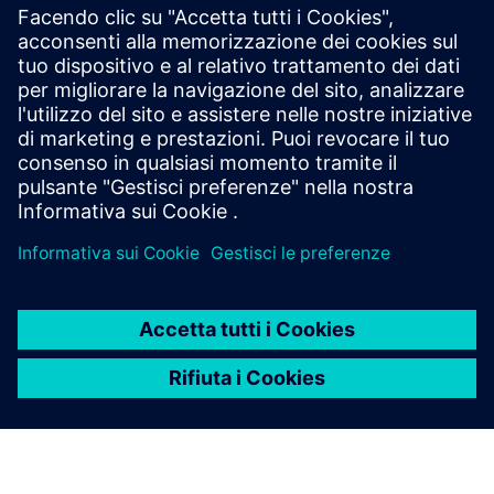
EDAG PS Universal
EPSU is a modular automation platform enabling fast
integration, protocol support, and scalable control with
Siemens Xcelerator.
Scopri di più