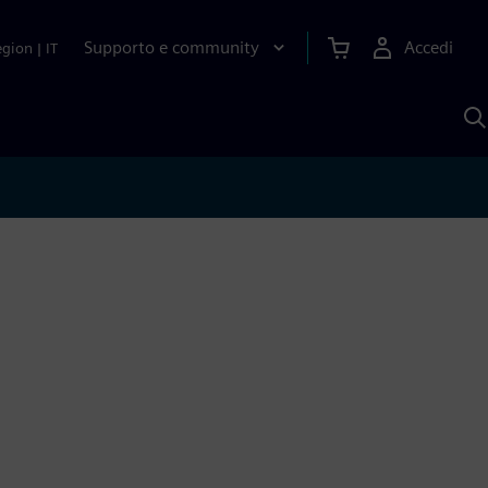
Supporto e community
Accedi
egion
|
IT
C
c
S
A