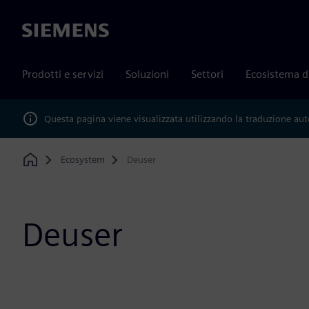
Siemens
Prodotti e servizi
Soluzioni
Settori
Ecosistema d
Questa pagina viene visualizzata utilizzando la traduzione au
Ecosystem
Deuser
Home
Deuser