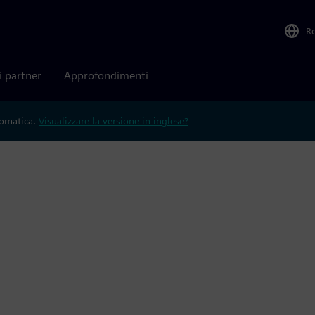
R
i partner
Approfondimenti
tomatica.
Visualizzare la versione in inglese?