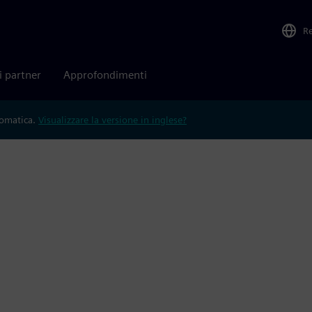
R
i partner
Approfondimenti
tomatica.
Visualizzare la versione in inglese?