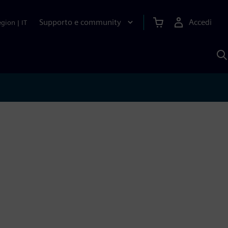
Supporto e community
Accedi
egion
|
IT
C
c
S
A