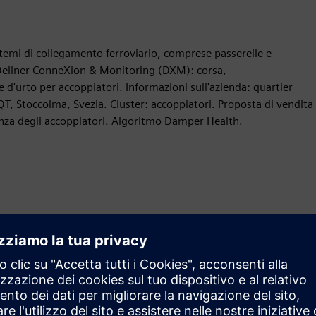
stemi di collegamento ferroviario, comprese passerelle e
: Dellner ConneXion & Monitoring (DXM): corsa,
d'urto per accoppiatori. Informazioni sull'azienda: quartier
QT, Stoccolma, Svezia. Cluster: accoppiatori. Proposta di vendita
rienza degli accoppiatori. Algoritmo Damper Health.
Movimento
Build
Estende o si basa su un prodotto / una soluzione Siemens
Xcelerator creando un nuovo prodotto o crea una nuova
soluzione per i clienti tramite l'integrazione del prodotto