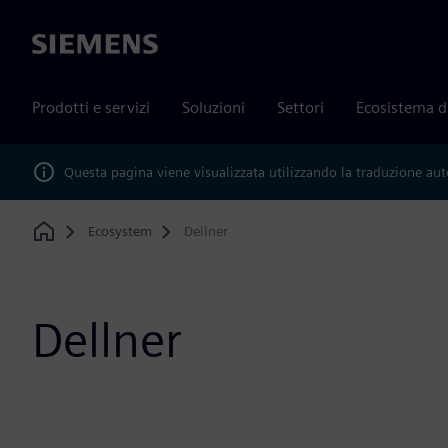
Siemens
Prodotti e servizi
Soluzioni
Settori
Ecosistema d
Questa pagina viene visualizzata utilizzando la traduzione au
Ecosystem
Dellner
Home
Dellner