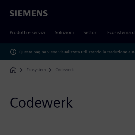
Siemens
Prodotti e servizi
Soluzioni
Settori
Ecosistema d
Questa pagina viene visualizzata utilizzando la traduzione au
Ecosystem
Codewerk
Home
Codewerk