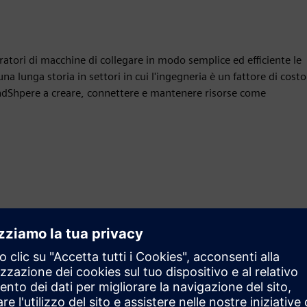
ratori di macchine di collegare in modo semplice ed efficiente le
na lunga storia in settori in cui l'ingegneria è un fattore di costo
MindShpere a creare, connettere e mantenere risorse come