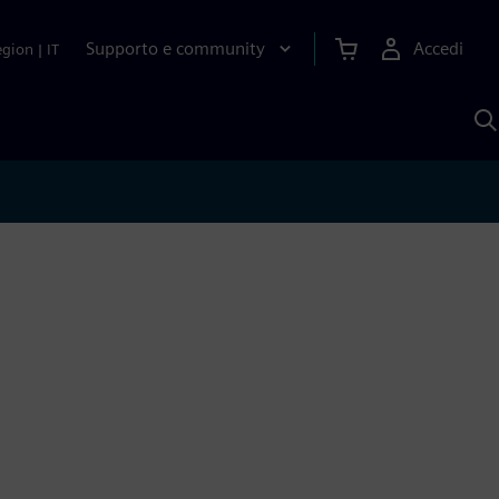
Supporto e community
Accedi
egion
|
IT
C
c
S
A