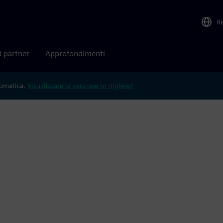
R
i partner
Approfondimenti
tomatica.
Visualizzare la versione in inglese?