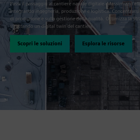
Passi il passaggio al cantiere navale digitale. Massimizzi l'ef
integrando ingegneria, produzione e logistica. Concentrarsi s
di produzione e sulla gestione della qualità. Ottimizza la st
sfruttando un digital twin del cantiere.
Scopri le soluzioni
Esplora le risorse