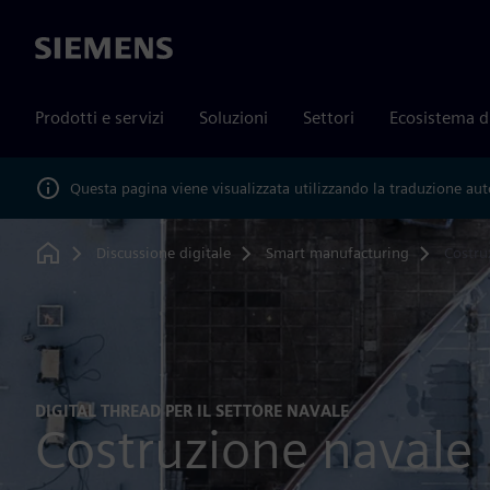
Siemens
Prodotti e servizi
Soluzioni
Settori
Ecosistema d
Questa pagina viene visualizzata utilizzando la traduzione au
Discussione digitale
Smart manufacturing
Costru
Home
DIGITAL THREAD PER IL SETTORE NAVALE
Costruzione navale