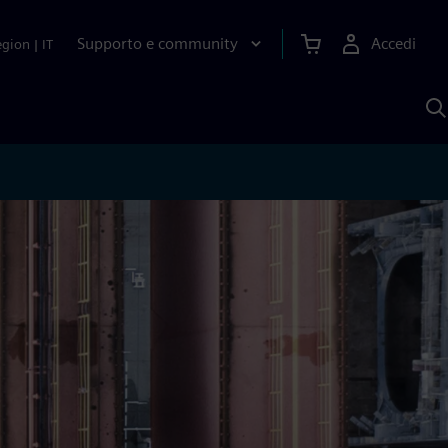
Supporto e community
Accedi
egion
|
IT
C
c
S
A