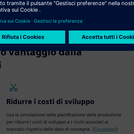
no vantaggio dalla
i
Ridurre i costi di sviluppo
Usa la simulazione nella pianificazione della produzione
per ridurre i costi di sviluppo e i rischi associati al
mancato rispetto delle date di consegna. (
Fincantieri
)