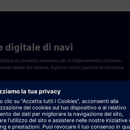
 digitale di navi
tabilisca un processo connesso per il miglioramento continuo.
ienda leader del settore. Esplora i nostri percorsi di soluzione
Migliora la pianificazione dei processi
 attraverso una base dati centralizzata per condividere le informa
 perdite di tempo e meno errori.