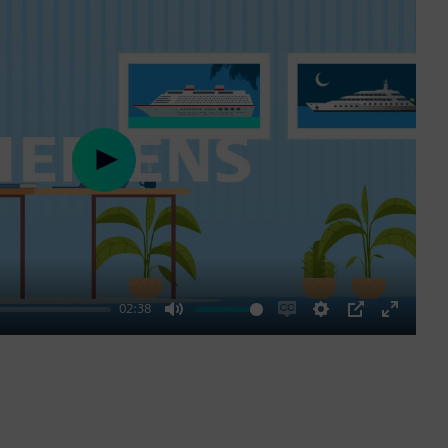
Play
02:38
Mute
Enable
Settings
PIP
Enter
captions
fullscre