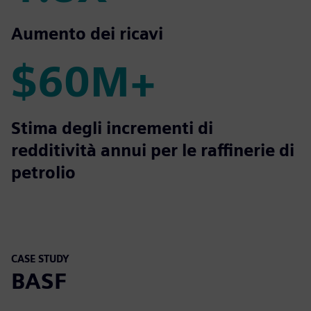
1.8X
Aumento dei ricavi
$60M+
$60M+
Stima degli incrementi di
redditività annui per le raffinerie di
petrolio
CASE STUDY
BASF