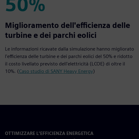
50%
50%
Miglioramento dell'efficienza delle
turbine e dei parchi eolici
Le informazioni ricavate dalla simulazione hanno migliorato
l'efficienza delle turbine e dei parchi eolici del 50% e ridotto
il costo livellato previsto dell'elettricità (LCOE) di oltre il
10%. (
Caso studio di SANY Heavy Energy
)
OTTIMIZZARE L'EFFICIENZA ENERGETICA