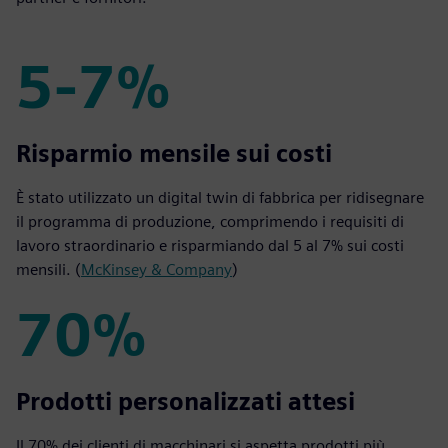
5-7%
5-7%
Risparmio mensile sui costi
È stato utilizzato un digital twin di fabbrica per ridisegnare
il programma di produzione, comprimendo i requisiti di
lavoro straordinario e risparmiando dal 5 al 7% sui costi
mensili. (
McKinsey & Company
)
70%
70%
Prodotti personalizzati attesi
Il 70% dei clienti di macchinari si aspetta prodotti più