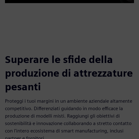
Play
Mute
Enable
Settings
PIP
Enter
captions
fulls
Superare le sfide della
produzione di attrezzature
pesanti
Proteggi i tuoi margini in un ambiente aziendale altamente
competitivo. Differenziati guidando in modo efficace la
produzione di modelli misti. Raggiungi gli obiettivi di
sostenibilità e innovazione collaborando a stretto contatto
con l'intero ecosistema di smart manufacturing, inclusi
partner e fornitori.