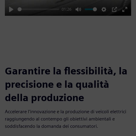
01:26
Play
Mute
Settings
PIP
Enter
fulls
Garantire la flessibilità, la
precisione e la qualità
della produzione
Accelerare l'innovazione e la produzione di veicoli elettrici
raggiungendo al contempo gli obiettivi ambientali e
soddisfacendo la domanda dei consumatori.