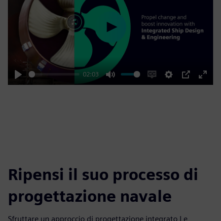
Play
02:03
Play
Mute
Enable
Settings
PIP
Enter
captions
fulls
Ripensi il suo processo di
progettazione navale
Sfruttare un approccio di progettazione integrato Le