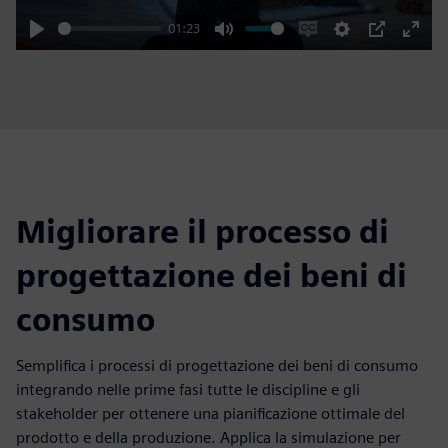
01:23
Play
Mute
Enable
Settings
PIP
Enter
captions
fulls
Migliorare il processo di
progettazione dei beni di
consumo
Semplifica i processi di progettazione dei beni di consumo
integrando nelle prime fasi tutte le discipline e gli
stakeholder per ottenere una pianificazione ottimale del
prodotto e della produzione. Applica la simulazione per