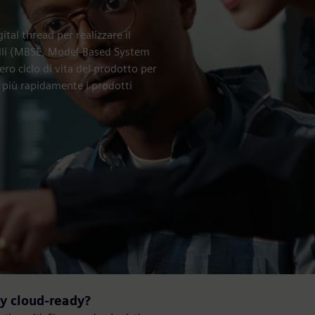
tal thread per realizzare il
elli (MBSE, Model-Based System
ero ciclo di vita del prodotto per
za più rapidamente i prodotti
gy cloud-ready?