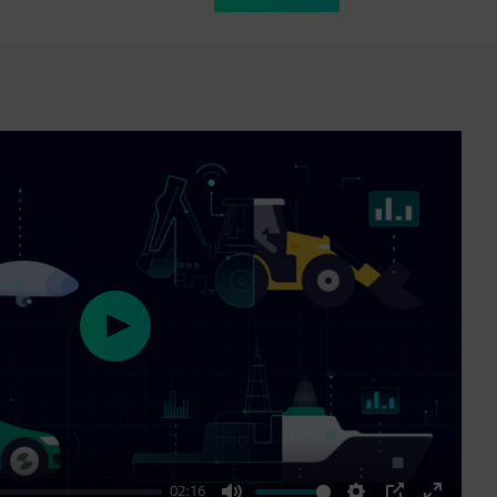
Play
02:16