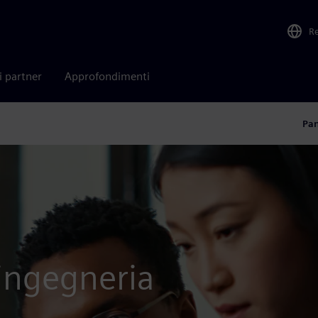
R
i partner
Approfondimenti
Pa
'ingegneria