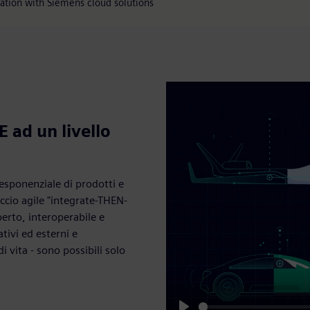
mation with Siemens cloud solutions
 ad un livello
 esponenziale di prodotti e
cio agile "integrate-THEN-
perto, interoperabile e
nativi ed esterni e
di vita - sono possibili solo