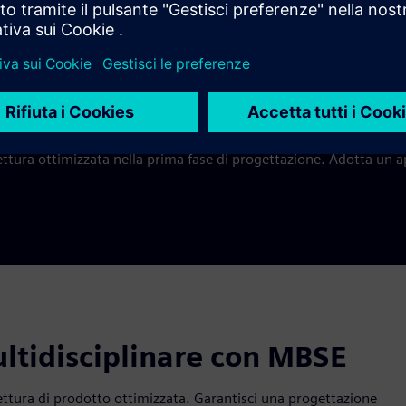
nché implementare l'approccio rivoluzionario "integrate-THEN-
ne.
ne solida
Verifica e ottimizzazione 
tettura ottimizzata nella prima fase di progettazione. Adotta un 
ltidisciplinare con MBSE
tettura di prodotto ottimizzata. Garantisci una progettazione