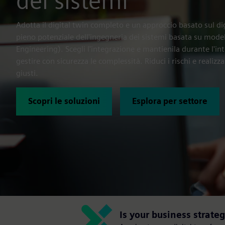
dei sistemi
Adotta il digital twin completo e un approccio basato sul digi
pieno potenziale dell'ingegneria dei sistemi basata su mod
Engineering). Scegli l'integrazione e mantienila durante l'int
gestire con sicurezza le complessità. Riduci i rischi e realiz
giusti.
Scopri le soluzioni
Esplora per settore
Is your business strate