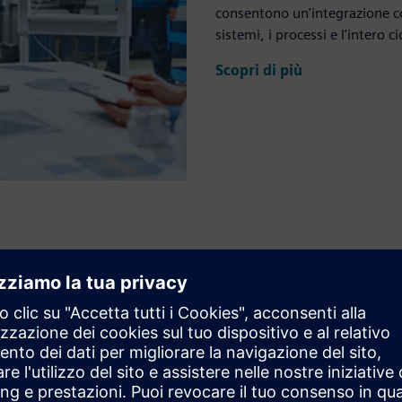
consentono un'integrazione con
sistemi, i processi e l'intero c
Scopri di più
'ingegneria dei sistemi
 e un digital thread olistico. Consentono di valutare i