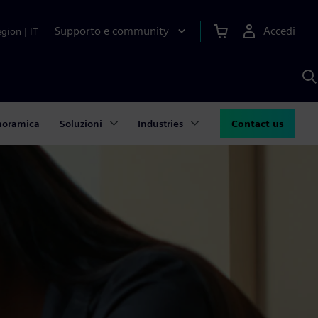
Supporto e community
Accedi
egion
|
IT
C
c
S
A
noramica
Soluzioni
Industries
Contact us