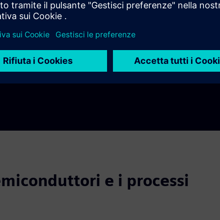
Visibility
acciabilità end-to-end sicura
e la digitalizzazione dal silicio al sis
emiconduttori e i processi