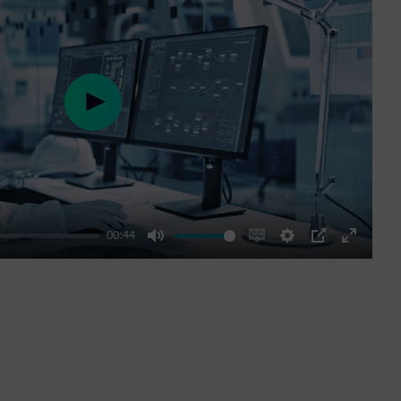
Play
00:44
Mute
Enable
Settings
PIP
Enter
captions
fullscre