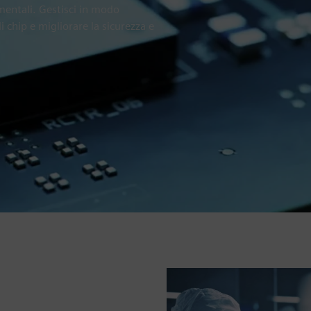
amentali. Gestisci in modo
di chip e migliorare la sicurezza e