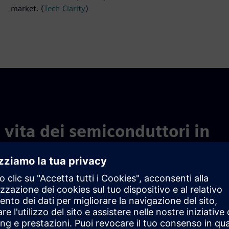
market. (
Tech-Clarity
)
di vita dei semiconduttori in
 e gestisci i dati dei semiconduttori durante l'intero ciclo di
 per aumentare la tracciabilità, la visibilità e la collaborazione