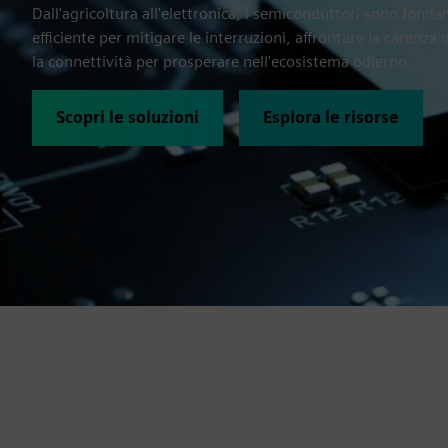
Dall'agricoltura all'elettronica, i semiconduttori sono fond
efficiente per mitigare le interruzioni, affrontare la carenza 
la connettività per prosperare nell'ecosistema odierno.
Scopri le soluzioni
Esplora le risorse