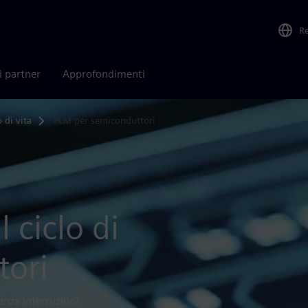
R
i partner
Approfondimenti
 di vita
PLM per semiconduttori
l ciclo di
tori
enza interruzioni.