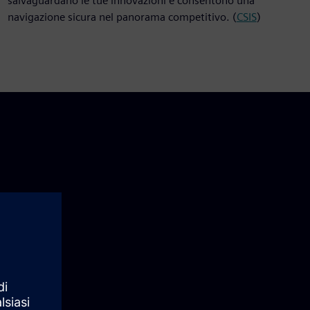
salvaguardano le tue innovazioni e consentono una
navigazione sicura nel panorama competitivo. (
CSIS
)