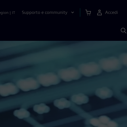
Supporto e community
Accedi
egion
|
IT
C
c
S
A