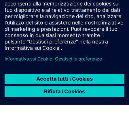
nessuna società di consulenza come Siemens... che
potrebbe portare un'utilità fin dove abbiamo
intenzione di andare.» - Brad Wasson, direttore, NB
Power