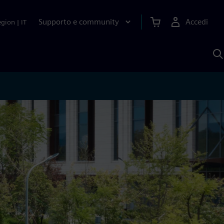
Supporto e community
Accedi
egion
|
IT
C
c
S
A