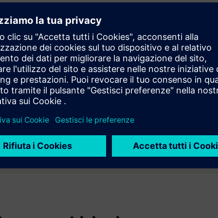
 con Energy Load
frammentato delle risorse. Il servizio di ottimizzazione del
i energetici ed evitare i picchi di potenza gestendo