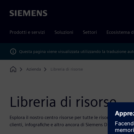
Siemens
Prodotti e servizi
Soluzioni
Settori
Ecosistema d
Questa pagina viene visualizzata utilizzando la traduzione au
Azienda
Libreria di risorse
Home
Libreria di risorse
Esplora il nostro centro risorse per tutte le risorse. Può ac
clienti, infografiche e altro ancora di Siemens Digital Industr