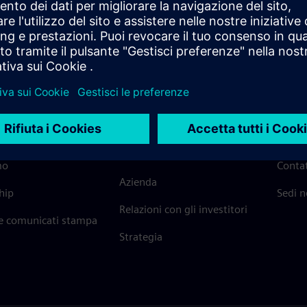
AZIONI SU SIEMENS
INFORMAZIONI
METTI
SULL'AZIENDA
mo
Contat
Azienda
hip
Sedi 
Relazioni con gli investitori
 e comunicati stampa
Strategia