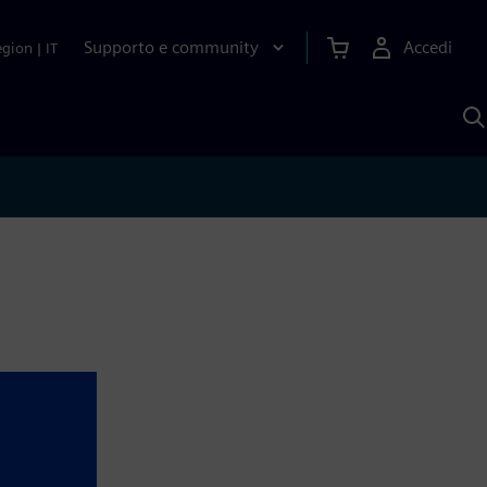
Supporto e community
Accedi
egion
|
IT
C
c
S
A