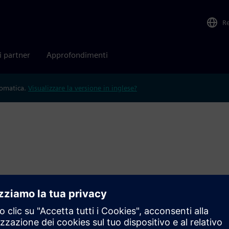
R
i partner
Approfondimenti
tomatica.
Visualizzare la versione in inglese?
cedere agli ultimi e-book, white paper, webinar, case study dei
ies Software utilizzando i filtri seguenti.