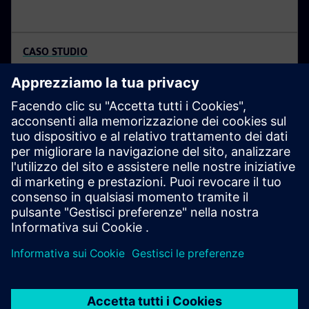
CASO STUDIO
La startup aerospaziale Natilus
Natilus è una startup con sede in California che lavora
alla creazione di velivoli droni controllati a distanza.
Siemens ha aiutato la startup a sviluppare aeroplani in
grado di ridurre il costo del trasporto aereo di merci
dal 50 al 60 percento.