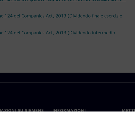
one 124 del Companies Act, 2013 (Dividendo finale esercizio
zione 124 del Companies Act, 2013 (Dividendo intermedio
AZIONI SU SIEMENS
INFORMAZIONI
METTI
SULL'AZIENDA
mo
Contat
Azienda
hip
Sedi 