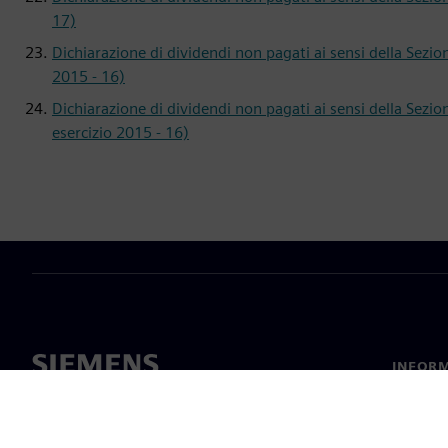
17)
Dichiarazione di dividendi non pagati ai sensi della Sezi
2015 - 16)
Dichiarazione di dividendi non pagati ai sensi della Se
esercizio 2015 - 16)
INFORM
Chi sia
Leaders