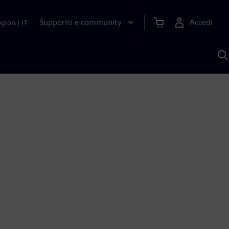
Supporto e community
Accedi
egion
|
IT
C
c
S
A