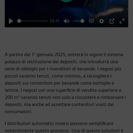
03:31
Play
Mute
Enable
Settings
PIP
Enter
captions
fulls
A partire dal 1° gennaio 2025, entrerà in vigore il sistema
polacco di restituzione dei depositi, che introdurrà una
serie di obblighi per i rivenditori di bevande. I negozi più
piccoli saranno tenuti, come minimo, a raccogliere i
depositi sui contenitori per bevande come bottiglie e
lattine. I negozi con una superficie di vendita superiore a
200 m² saranno tenuti non solo a riscuotere e rimborsare i
depositi, ma anche ad accettare contenitori vuoti dai
consumatori.
I distributori automatici inversi possono semplificare
notevolmente questo processo. Una di queste soluzioni è