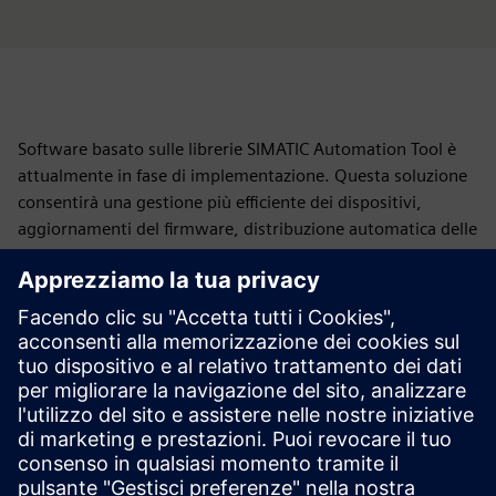
Software basato sulle librerie SIMATIC Automation Tool è
attualmente in fase di implementazione. Questa soluzione
consentirà una gestione più efficiente dei dispositivi,
aggiornamenti del firmware, distribuzione automatica delle
patch software e una migliore diagnostica di potenziali
guasti ed errori di sistema.
«Siamo intenzionati a implementare questa funzionalità il
più rapidamente possibile, idealmente entro il trimestre in
corso. Combinando il SIMATIC Automation Tool di Siemens
con il nostro software, saremo in grado di eseguire un
aggiornamento completo dell'intera macchina, compresi i
controller Siemens, in meno di un minuto». — Łukasz
Kowalczyk, direttore di produzione, REKBOT Sp. z o.o.