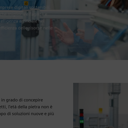
prese digitali sostenibili.
e migliorare l'agilità e
elligenza artificiale nel
fficienza delle risorse nelle
i in grado di concepire
ti, l'età della pietra non è
ppo di soluzioni nuove e più