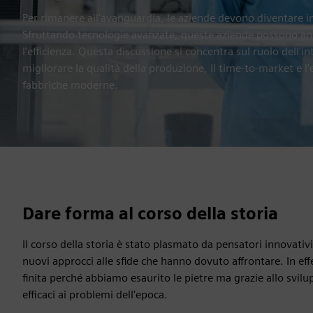
Per rimanere all'avanguardia, le aziende devono diventare im
Sfruttando tecnologie avanzate, queste aziende possono anch
l'efficienza. Questa discussione si concentra sul ruolo dell'int
migliorare la qualità della produzione, il time-to-market e l'e
fabbriche moderne.
Dare forma al corso della storia
Il corso della storia è stato plasmato da pensatori innovativ
nuovi approcci alle sfide che hanno dovuto affrontare. In effet
finita perché abbiamo esaurito le pietre ma grazie allo svilu
efficaci ai problemi dell'epoca.