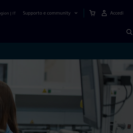
Supporto e community
Accedi
egion
|
IT
C
c
S
A