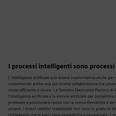
I processi intelligenti sono processi
L'intelligenza artificiale può essere trasformativa anche per
consentendo anche una più stretta collaborazione tra umani e
modo efficiente e sicuro. La Siemens Electronics Factory di E
l'intelligenza artificiale e la visione artificiale per consentire 
prelevare e posizionare i pezzi con la stessa flessibilità e d
umano. I bracci robotici tradizionali non sono in grado di di
richiedendo che le parti siano prestabilite e organizzate. L'i