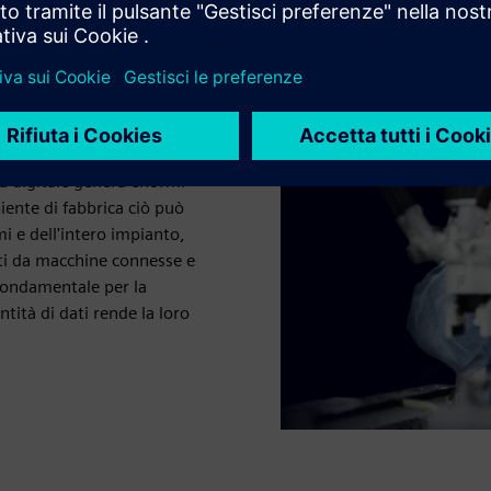
ale: Siemens
 migliorati, devono essere
nda digitale genera enormi
iente di fabbrica ciò può
i e dell'intero impianto,
nti da macchine connesse e
 fondamentale per la
ità di dati rende la loro