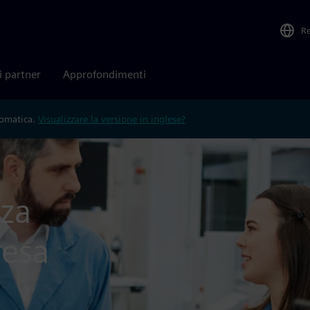
R
i partner
Approfondimenti
tomatica.
Visualizzare la versione in inglese?
nza
resa