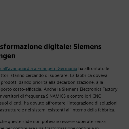
rasformazione digitale: Siemens
angen
ca all'avanguardia a Erlangen, Germania
ha affrontato le
uttori stanno cercando di superare. La fabbrica doveva
 prodotti dando priorità alla decarbonizzazione, alla
rapporto costo-efficacia. Anche la Siemens Electronics Factory
nvertitori di frequenza SINAMICS e controllori CNC
oi clienti, ha dovuto affrontare l'integrazione di soluzioni
frastrutture e nei sistemi esistenti all'interno della fabbrica.
 che queste sfide non potevano essere superate senza
ione per continuare una trasformazione continua in