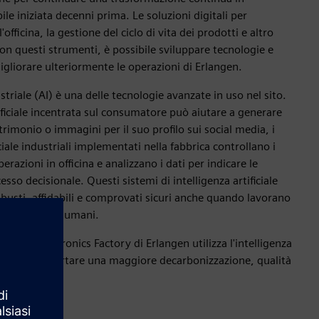
ile iniziata decenni prima. Le soluzioni digitali per
'officina, la gestione del ciclo di vita dei prodotti e altro
on questi strumenti, è possibile sviluppare tecnologie e
igliorare ulteriormente le operazioni di Erlangen.
dustriale (AI) è una delle tecnologie avanzate in uso nel sito.
ificiale incentrata sul consumatore può aiutare a generare
rimonio o immagini per il suo profilo sui social media, i
iciale industriali implementati nella fabbrica controllano i
razioni in officina e analizzano i dati per indicare le
esso decisionale. Questi sistemi di intelligenza artificiale
obusti, affidabili e comprovati sicuri anche quando lavorano
n i lavoratori umani.
mens Electronics Factory di Erlangen utilizza l'intelligenza
triale per supportare una maggiore decarbonizzazione, qualità