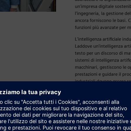
un'impresa digitale sostenib
l'ingegneria, la gestione dell
ancora forniscono le basi. C
funzioni più avanzate per m
L'intelligenza artificiale in
Laddove un'intelligenza art
testo per un discorso di mat
sistemi di intelligenza artif
macchinari, gestiscono le ope
prestazioni e guidare il proc
industriali devono essere r
in stretta collaborazione co
Oggi, esploriamo come la Sie
artificiale di livello indus
e time-to-market.