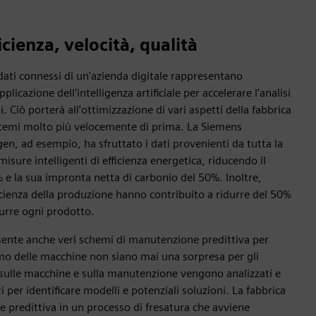
ficienza, velocità, qualità
 dati connessi di un'azienda digitale rappresentano
plicazione dell'intelligenza artificiale per accelerare l'analisi
. Ciò porterà all'ottimizzazione di vari aspetti della fabbrica
 sistemi molto più velocemente di prima. La Siemens
gen, ad esempio, ha sfruttato i dati provenienti da tutta la
sure intelligenti di efficienza energetica, riducendo il
e la sua impronta netta di carbonio del 50%. Inoltre,
ficienza della produzione hanno contribuito a ridurre del 50%
durre ogni prodotto.
onsente anche veri schemi di manutenzione predittiva per
rmo delle macchine non siano mai una sorpresa per gli
ti sulle macchine e sulla manutenzione vengono analizzati e
i per identificare modelli e potenziali soluzioni. La fabbrica
e predittiva in un processo di fresatura che avviene