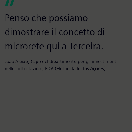
Penso che possiamo
I
dimostrare il concetto di
d
microrete qui a Terceira.
a
n
João Aleixo, Capo del dipartimento per gli investimenti
nelle sottostazioni, EDA (Eletricidade dos Açores)
Fe
In