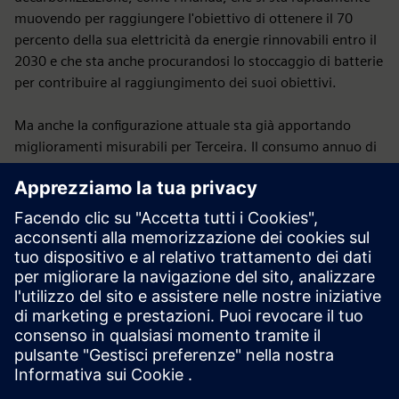
muovendo per raggiungere l'obiettivo di ottenere il 70
percento della sua elettricità da energie rinnovabili entro il
2030 e che sta anche procurandosi lo stoccaggio di batterie
per contribuire al raggiungimento dei suoi obiettivi.
Ma anche la configurazione attuale sta già apportando
miglioramenti misurabili per Terceira. Il consumo annuo di
diesel dell'isola è già stato ridotto di 1.150 tonnellate
perché è necessario produrre meno elettricità con i
generatori. Ciò equivale a una riduzione di oltre 3.500
tonnellate di emissioni di CO2 all'anno, all'incirca
l'equivalente di 1.500 veicoli che percorrono 20.000
chilometri all'anno. Quindi, dopo tutto, il nuovo sistema di
gestione delle microreti piacerà molto probabilmente non
solo agli appassionati di tecnologia ma anche agli amanti
della natura.