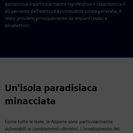
geotermica è particolarmente significativa e rappresenta il
60 percento dell'elettricità rinnovabile totale generata; il
resto proviene principalmente da impianti eolici e
idroelettrici.
Un'isola paradisiaca
minacciata
Come tutte le isole, le Azzorre sono particolarmente
vulnerabili ai cambiamenti climatici. L'innalzamento dei