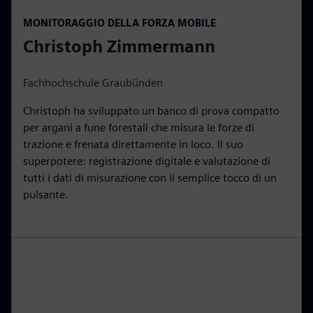
P
M
S
P
E
MONITORAGGIO DELLA FORZA MOBILE
l
u
e
I
n
Christoph Zimmermann
a
t
t
P
t
y
e
t
e
i
r
Fachhochschule Graubünden
n
f
Christoph ha sviluppato un banco di prova compatto
g
u
per argani a fune forestali che misura le forze di
s
l
trazione e frenata direttamente in loco. Il suo
l
superpotere: registrazione digitale e valutazione di
s
tutti i dati di misurazione con il semplice tocco di un
c
pulsante.
r
e
e
n