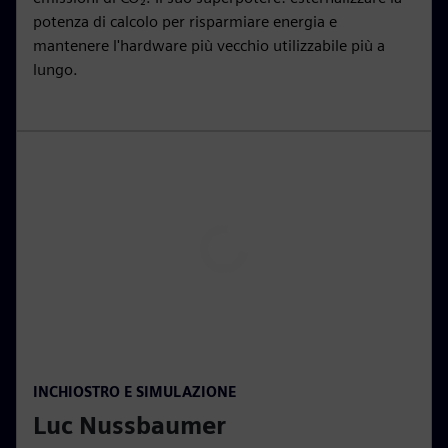
l
potenza di calcolo per risparmiare energia e
s
mantenere l'hardware più vecchio utilizzabile più a
c
lungo.
r
e
e
n
P
l
a
y
00:15
P
M
S
P
E
INCHIOSTRO E SIMULAZIONE
l
u
e
I
n
Luc Nussbaumer
a
t
t
P
t
y
e
t
e