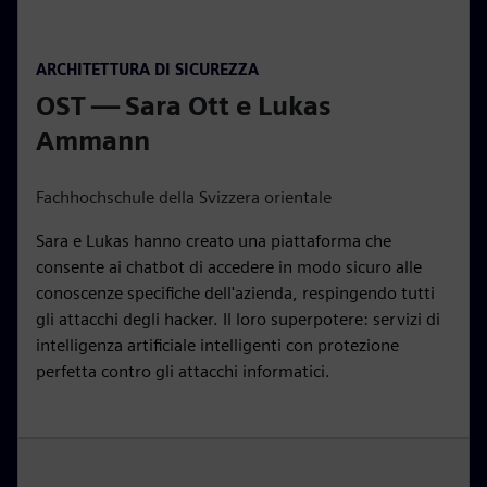
y
00:15
P
M
S
P
E
ARCHITETTURA DI SICUREZZA
l
u
e
I
n
OST — Sara Ott e Lukas
a
t
t
P
t
y
e
t
e
Ammann
i
r
n
f
Fachhochschule della Svizzera orientale
g
u
Sara e Lukas hanno creato una piattaforma che
s
l
consente ai chatbot di accedere in modo sicuro alle
l
conoscenze specifiche dell'azienda, respingendo tutti
s
gli attacchi degli hacker. Il loro superpotere: servizi di
c
intelligenza artificiale intelligenti con protezione
r
perfetta contro gli attacchi informatici.
e
e
n