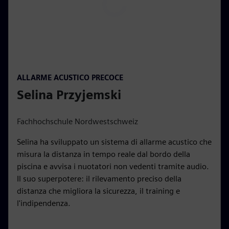
P
l
a
y
00:15
P
M
S
P
E
ALLARME ACUSTICO PRECOCE
l
u
e
I
n
Selina Przyjemski
a
t
t
P
t
y
e
t
e
i
r
Fachhochschule Nordwestschweiz
n
f
Selina ha sviluppato un sistema di allarme acustico che
g
u
misura la distanza in tempo reale dal bordo della
s
l
piscina e avvisa i nuotatori non vedenti tramite audio.
l
Il suo superpotere: il rilevamento preciso della
s
distanza che migliora la sicurezza, il training e
c
l'indipendenza.
r