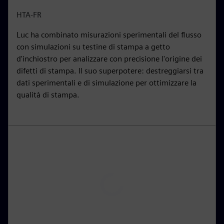
i
r
HTA-FR
n
f
Luc ha combinato misurazioni sperimentali del flusso
g
u
con simulazioni su testine di stampa a getto
s
l
d'inchiostro per analizzare con precisione l'origine dei
l
difetti di stampa. Il suo superpotere: destreggiarsi tra
s
dati sperimentali e di simulazione per ottimizzare la
c
qualità di stampa.
r
e
e
n
P
l
a