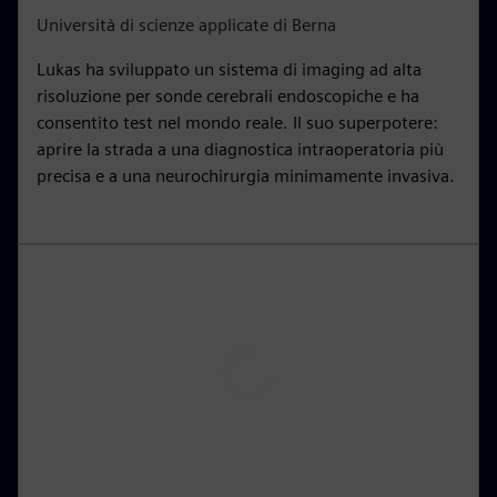
i
r
Università di scienze applicate di Berna
n
f
Lukas ha sviluppato un sistema di imaging ad alta
g
u
risoluzione per sonde cerebrali endoscopiche e ha
s
l
consentito test nel mondo reale. Il suo superpotere:
l
aprire la strada a una diagnostica intraoperatoria più
s
precisa e a una neurochirurgia minimamente invasiva.
c
r
e
e
n
P
l
a
y
00:15