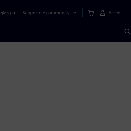
Supporto e community
Accedi
egion
|
IT
C
c
S
A