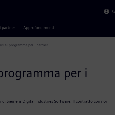
R
i partner
Approfondimenti
tivi al programma per i partner
l programma per i
r di Siemens Digital Industries Software. Il contratto con noi