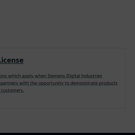
License
ons which apply when Siemens Digital Industries
 partners with the opportunity to demonstrate products
e customers.