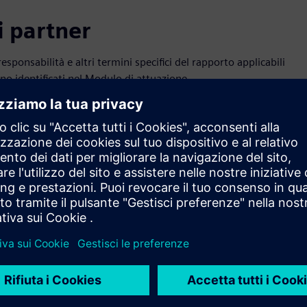
 partner
esponsabilità e altri termini specifici del rapporto applicabili
ono identificati nel Modulo di attuazione.
utor Model
Service Collabora
dum
Model Addendum
dum per i distributori
ized Channel
r Addendum