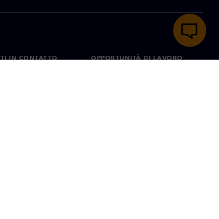
TI IN CONTATTO
OPPORTUNITÀ DI LAVORO
ti
Lavori e opportunità di
carriera
nel mondo
Ruoli aperti
ie
Condizioni di utilizzo
ID digitale
Segnalazione di irregolarità