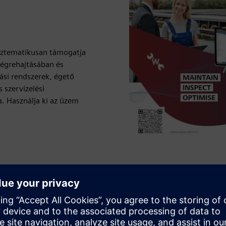
sztematikusan támogatja
végrehajtásában és
ási rendszerek, égető
 szervizelési
a. Használja ki az üzem