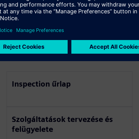
Inspection űrlap
Szolgáltatások tervezése és
felügyelete