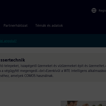
Regi
Partnerhálózat
Témák és adatok
zi angolul?
ssertechnik
ztító telepeket, iszapégető üzemeket és vízüzemeket épít és üzemeltet
a a végügyfél megengedi.<br/>Ezenkívül a WTE intelligens alkalmazás
téséhez, amelyek COMOS használnak.