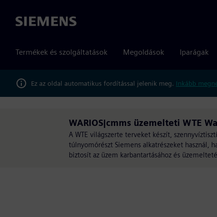
Siemens
Termékek és szolgáltatások
Megoldások
Iparágak
Ez az oldal automatikus fordítással jelenik meg.
Inkább megné
WARIOS|cmms üzemelteti WTE Wa
A WTE világszerte terveket készít, szennyvíztis
túlnyomórészt Siemens alkatrészeket használ, h
biztosít az üzem karbantartásához és üzemelte