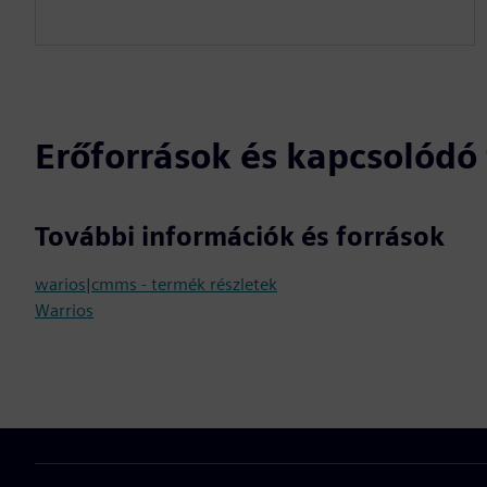
Erőforrások és kapcsolód
További információk és források
warios|cmms - termék részletek
Warrios