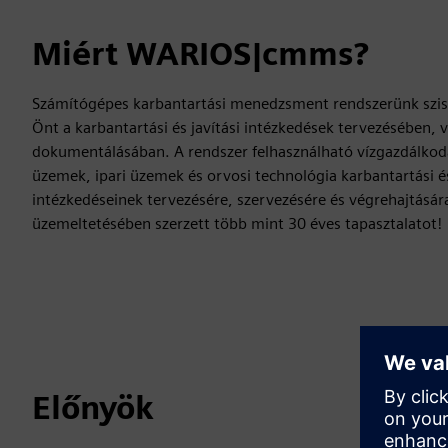
Miért WARIOS|cmms?
Számítógépes karbantartási menedzsment rendszerünk szi
Önt a karbantartási és javítási intézkedések tervezésében, 
dokumentálásában. A rendszer felhasználható vízgazdálkod
üzemek, ipari üzemek és orvosi technológia karbantartási és
intézkedéseinek tervezésére, szervezésére és végrehajtásár
üzemeltetésében szerzett több mint 30 éves tapasztalatot!
Előnyök