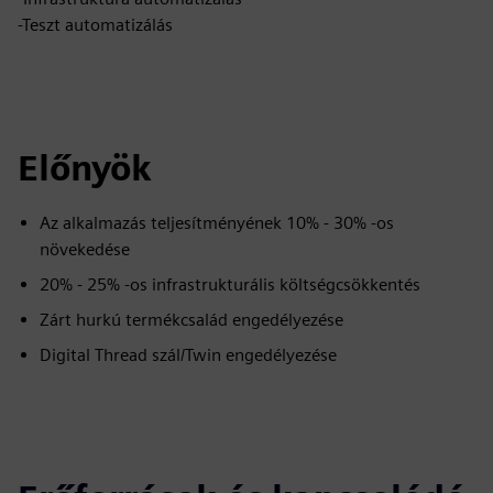
-Teszt automatizálás
Előnyök
Az alkalmazás teljesítményének 10% - 30% -os
növekedése
20% - 25% -os infrastrukturális költségcsökkentés
Zárt hurkú termékcsalád engedélyezése
Digital Thread szál/Twin engedélyezése