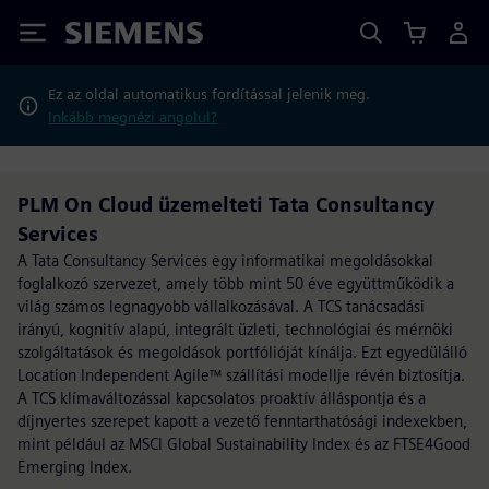
Siemens
Ez az oldal automatikus fordítással jelenik meg.
Inkább megnézi angolul?
PLM On Cloud üzemelteti Tata Consultancy
Services
A Tata Consultancy Services egy informatikai megoldásokkal
foglalkozó szervezet, amely több mint 50 éve együttműködik a
világ számos legnagyobb vállalkozásával. A TCS tanácsadási
irányú, kognitív alapú, integrált üzleti, technológiai és mérnöki
szolgáltatások és megoldások portfólióját kínálja. Ezt egyedülálló
Location Independent Agile™ szállítási modellje révén biztosítja.
A TCS klímaváltozással kapcsolatos proaktív álláspontja és a
díjnyertes szerepet kapott a vezető fenntarthatósági indexekben,
mint például az MSCI Global Sustainability Index és az FTSE4Good
Emerging Index.