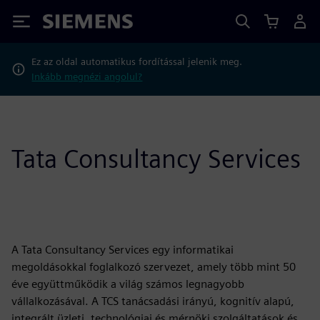
Siemens
Ez az oldal automatikus fordítással jelenik meg.
Inkább megnézi angolul?
Tata Consultancy Services
A Tata Consultancy Services egy informatikai
megoldásokkal foglalkozó szervezet, amely több mint 50
éve együttműködik a világ számos legnagyobb
vállalkozásával. A TCS tanácsadási irányú, kognitív alapú,
integrált üzleti, technológiai és mérnöki szolgáltatások és