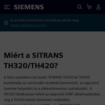
Siemens
Ez az oldal automatikus fordítással jelenik meg.
Inkább megnézi angolul?
Miért a SITRANS
TH320/TH420?
A fejre szerelésre tervezett SITRANS TH320 és TH420
kombinálja az univerzális érzékelő bemenetet, az egyszerű
üzembe helyezést és a zökkenőmentes csatlakozást. A
TH320 hatékonyan lefedi az alapvető HART alkalmazásokat,
míg a TH420 kettős bemeneti működést,