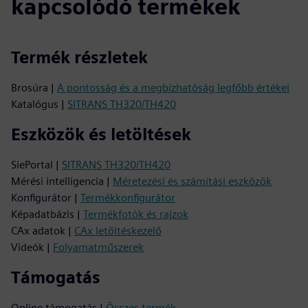
kapcsolódó termékek
Termék részletek
Brosúra |
A pontosság és a megbízhatóság legfőbb értékei
Katalógus |
SITRANS TH320/TH420
Eszközök és letöltések
SiePortal |
SITRANS TH320/TH420
Mérési intelligencia |
Méretezési és számítási eszközök
Konfigurátor |
Termékkonfigurátor
Képadatbázis |
Termékfotók és rajzok
CAx adatok |
CAx letöltéskezelő
Videók |
Folyamatműszerek
Támogatás
Online támogatás |
Összes termék