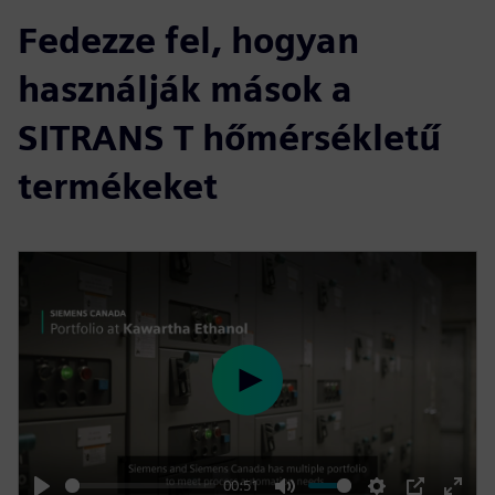
Fedezze fel, hogyan
használják mások a
SITRANS T hőmérsékletű
termékeket
P
l
a
y
00:51