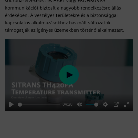
sodródásérzékelést és HART vagy PROFIBUS PA
kommunikációt biztosít a nagyobb rendelkezésre állás
érdekében. A veszélyes területekre és a biztonsággal
kapcsolatos alkalmazásokhoz használt változatok
támogatják az igényes üzemekben történő alkalmazást.
Play
04:20
Play
Mute
Settings
PIP
Enter
fulls