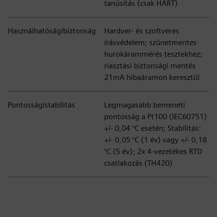
tanúsítás (csak HART)
Használhatóság/biztonság
Hardver- és szoftveres
írásvédelem; szünetmentes
hurokárammérés tesztekhez;
riasztási biztonsági mentés
21mA hibaáramon keresztül
Pontosság/stabilitás
Legmagasabb bemeneti
pontosság a Pt100 (IEC60751)
+/- 0,04 °C esetén; Stabilitás:
+/- 0,05 °C (1 év) vagy +/- 0,18
°C (5 év); 2x 4-vezetékes RTD
csatlakozás (TH420)