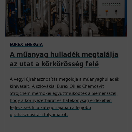
EUREX ENERGIA
A műanyag hulladék megtalálja
az utat a körkörösség felé
A vegyi újrahasznosítás megoldja a műanyaghulladék
kihívásait. A szlovákiai Eurex Oil és Chemosvit
Strojchem mérnökei együttműködtek a Siemensszel,
hogy a környezetbarát és hatékonyság érdekében
fejlesztsék ki a kategóriájában a legjobb
újrahasznosítási folyamatot.