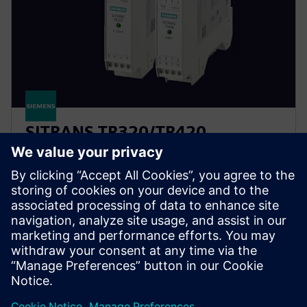
SITRANS TR320/TR420
Biztosítsa a folyamatos mérést a SITRANS TH420
készülékkel. Forró biztonsági mentési funkciója
automatikusan meghibásodásra kapcsolja az
érzékelőket, megakadályozva az adatvesztést és a
termelés leállítását.