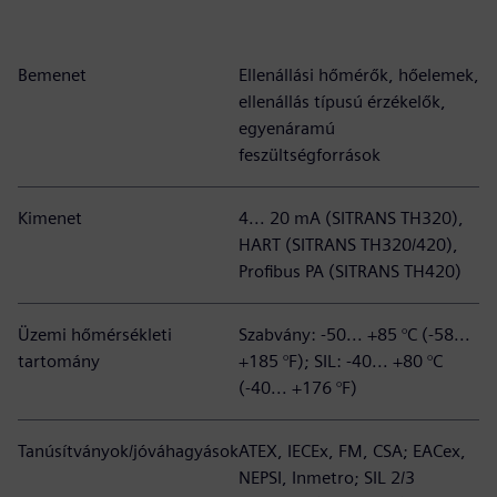
Bemenet
Ellenállási hőmérők, hőelemek,
ellenállás típusú érzékelők,
egyenáramú
feszültségforrások
Kimenet
4... 20 mA (SITRANS TH320),
HART (SITRANS TH320/420),
Profibus PA (SITRANS TH420)
Üzemi hőmérsékleti
Szabvány: -50... +85 °C (-58...
tartomány
+185 °F); SIL: -40... +80 °C
(-40... +176 °F)
Tanúsítványok/jóváhagyások
ATEX, IECEx, FM, CSA; EACex,
NEPSI, Inmetro; SIL 2/3