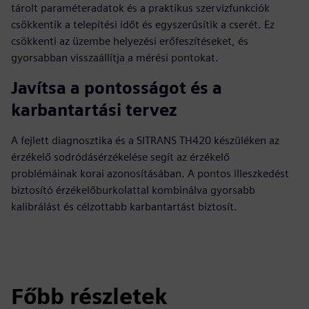
tárolt paraméteradatok és a praktikus szervizfunkciók
csökkentik a telepítési időt és egyszerűsítik a cserét. Ez
csökkenti az üzembe helyezési erőfeszítéseket, és
gyorsabban visszaállítja a mérési pontokat.
Javítsa a pontosságot és a
karbantartási tervez
A fejlett diagnosztika és a SITRANS TH420 készüléken az
érzékelő sodródásérzékelése segít az érzékelő
problémáinak korai azonosításában. A pontos illeszkedést
biztosító érzékelőburkolattal kombinálva gyorsabb
kalibrálást és célzottabb karbantartást biztosít.
Főbb részletek