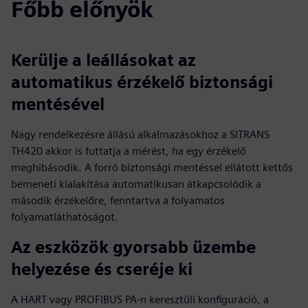
Főbb előnyök
Kerülje a leállásokat az
automatikus érzékelő biztonsági
mentésével
Nagy rendelkezésre állású alkalmazásokhoz a SITRANS
TH420 akkor is futtatja a mérést, ha egy érzékelő
meghibásodik. A forró biztonsági mentéssel ellátott kettős
bemeneti kialakítása automatikusan átkapcsolódik a
második érzékelőre, fenntartva a folyamatos
folyamatláthatóságot.
Az eszközök gyorsabb üzembe
helyezése és cseréje ki
A HART vagy PROFIBUS PA-n keresztüli konfiguráció, a