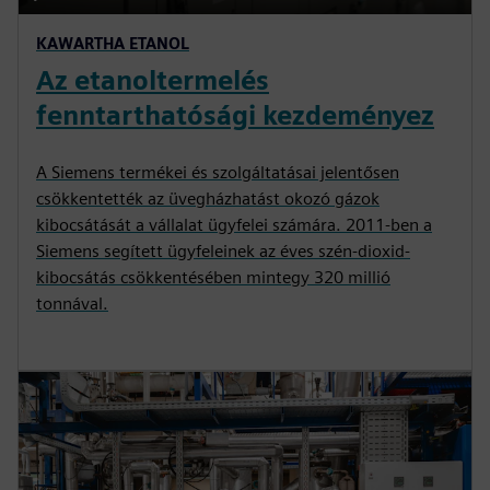
P
M
S
P
E
KAWARTHA ETANOL
l
u
e
I
n
Az etanoltermelés
a
t
t
P
t
y
e
t
e
fenntarthatósági kezdeményez
i
r
n
f
A Siemens termékei és szolgáltatásai jelentősen
g
u
csökkentették az üvegházhatást okozó gázok
s
l
kibocsátását a vállalat ügyfelei számára. 2011-ben a
Siemens segített ügyfeleinek az éves szén-dioxid-
l
kibocsátás csökkentésében mintegy 320 millió
s
tonnával.
c
r
e
e
n