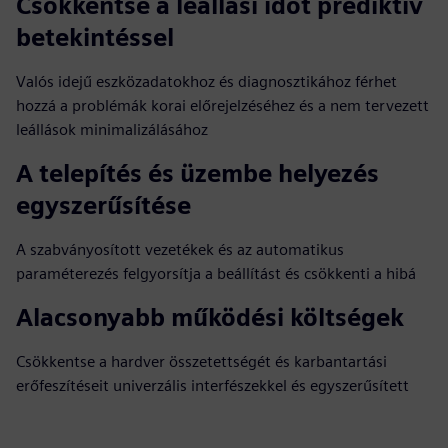
Csökkentse a leállási időt prediktív
betekintéssel
Valós idejű eszközadatokhoz és diagnosztikához férhet
hozzá a problémák korai előrejelzéséhez és a nem tervezett
leállások minimalizálásához
A telepítés és üzembe helyezés
egyszerűsítése
A szabványosított vezetékek és az automatikus
paraméterezés felgyorsítja a beállítást és csökkenti a hibá
Alacsonyabb működési költségek
Csökkentse a hardver összetettségét és karbantartási
erőfeszítéseit univerzális interfészekkel és egyszerűsített