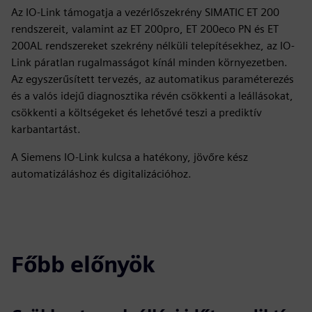
Az IO-Link támogatja a vezérlőszekrény SIMATIC ET 200
rendszereit, valamint az ET 200pro, ET 200eco PN és ET
200AL rendszereket szekrény nélküli telepítésekhez, az IO-
Link páratlan rugalmasságot kínál minden környezetben.
Az egyszerűsített tervezés, az automatikus paraméterezés
és a valós idejű diagnosztika révén csökkenti a leállásokat,
csökkenti a költségeket és lehetővé teszi a prediktív
karbantartást.
A Siemens IO-Link kulcsa a hatékony, jövőre kész
automatizáláshoz és digitalizációhoz.
Főbb előnyök