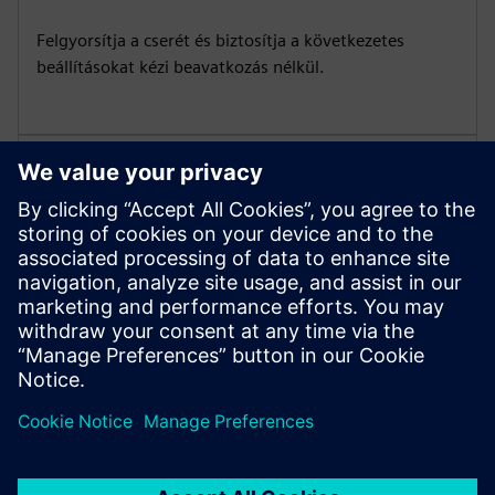
Felgyorsítja a cserét és biztosítja a következetes
beállításokat kézi beavatkozás nélkül.
Integráció a SIMATIC
eszközökkel
Könnyű konfigurációt és felügyeletet biztosít a
Siemens mérnöki platformokon keresztül.