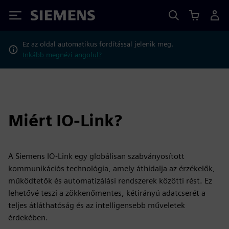
Siemens
Ez az oldal automatikus fordítással jelenik meg.
Inkább megnézi angolul?
Miért IO-Link?
A Siemens IO-Link egy globálisan szabványosított
kommunikációs technológia, amely áthidalja az érzékelők,
működtetők és automatizálási rendszerek közötti rést. Ez
lehetővé teszi a zökkenőmentes, kétirányú adatcserét a
teljes átláthatóság és az intelligensebb műveletek
érdekében.