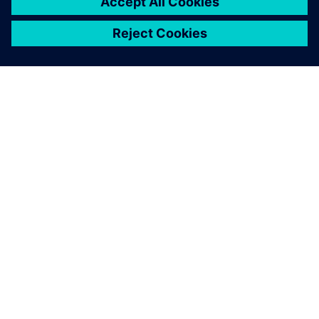
A SIEMENS BEMUTATÁSA
CÉGADATOK
KAPCSOLATFELVÉTEL
KARRIER