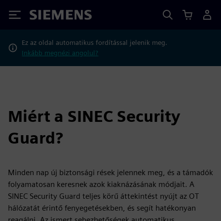
Siemens
Ez az oldal automatikus fordítással jelenik meg.
Inkább megnézi angolul?
Miért a SINEC Security
Guard?
Minden nap új biztonsági rések jelennek meg, és a támadók
folyamatosan keresnek azok kiaknázásának módjait. A
SINEC Security Guard teljes körű áttekintést nyújt az OT
hálózatát érintő fenyegetésekben, és segít hatékonyan
reagálni. Az ismert sebezhetőségek automatikus