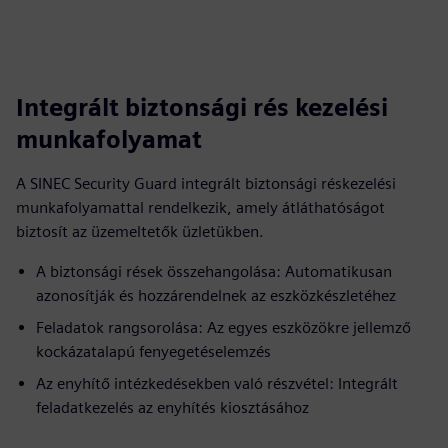
Integrált biztonsági rés kezelési
munkafolyamat
A SINEC Security Guard integrált biztonsági réskezelési
munkafolyamattal rendelkezik, amely átláthatóságot
biztosít az üzemeltetők üzletükben.
A biztonsági rések összehangolása: Automatikusan
azonosítják és hozzárendelnek az eszközkészletéhez
Feladatok rangsorolása: Az egyes eszközökre jellemző
kockázatalapú fenyegetéselemzés
Az enyhítő intézkedésekben való részvétel: Integrált
feladatkezelés az enyhítés kiosztásához