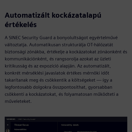
Automatizált kockázatalapú
értékelés
A SINEC Security Guard a bonyolultságot egyértelművé
változtatja. Automatikusan strukturálja OT-hálózatát
biztonsági zónákba, értékelje a kockázatokat zónáonként és
kommunikációnként, és rangsorolja azokat az üzleti
kritikusság és az expozíció alapján. Az automatizált,
konkrét mérséklési javaslatok értékes mérnöki időt
takarítanak meg és csökkentik a költségeket — így a
legfontosabb dolgokra összpontosíthat, gyorsabban
csökkenti a kockázatokat, és folyamatosan működteti a
műveleteket.