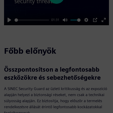
01:31
Play
Mute
Settings
PIP
Enter
fulls
Főbb előnyök
Összpontosítson a legfontosabb
eszközökre és sebezhetőségekre
A SINEC Security Guard az üzleti kritikusság és az expozíció
alapján helyezi a biztonsági réseket, nem csak a technikai
súlyosság alapján. Ez biztosítja, hogy először a termelés
rendelkezésre állását érintő legfontosabb kockázatokkal
foglalkozzanak.