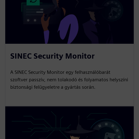
SINEC Security Monitor
A SINEC Security Monitor egy felhasználóbarát
szoftver passzív, nem tolakodó és folyamatos helyszíni
biztonsági felügyeletre a gyártás során.