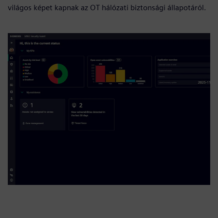
világos képet kapnak az OT hálózati biztonsági állapotáról.