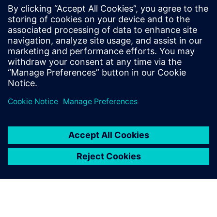
Ipari eszközök központja
A Siemens Industrial Asset Hub (IAH) egyszerűsíti az
eszközkezelést egy skálázható, nyitott és biztonságos
felhőszolgáltatással. Fedezze fel, azonosítsa és kezelje
az ipari eszközöket a vállalkozások között.